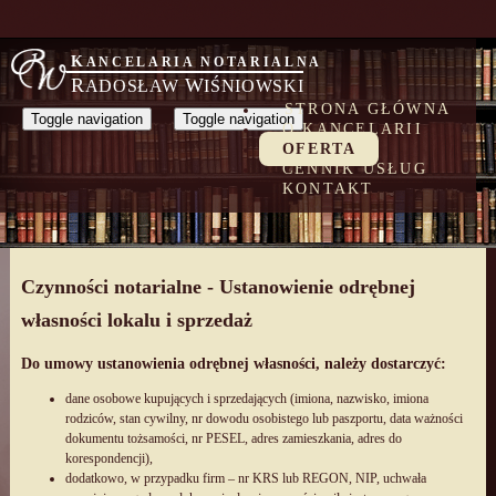
KANCELARIA NOTARIALNA
R
W
ADOSŁAW
IŚNIOWSKI
STRONA GŁÓWNA
Toggle navigation
Toggle navigation
O KANCELARII
OFERTA
CENNIK USŁUG
KONTAKT
Czynności notarialne - Ustanowienie odrębnej
własności lokalu i sprzedaż
Do umowy ustanowienia odrębnej własności, należy dostarczyć:
dane osobowe kupujących i sprzedających (imiona, nazwisko, imiona
rodziców, stan cywilny, nr dowodu osobistego lub paszportu, data ważności
dokumentu tożsamości, nr PESEL, adres zamieszkania, adres do
korespondencji),
dodatkowo, w przypadku firm – nr KRS lub REGON, NIP, uchwała