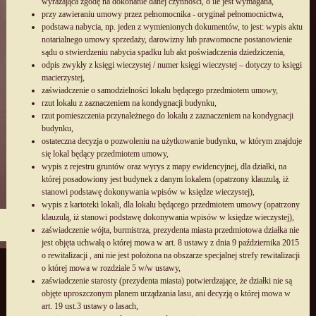
wyrażająca zgodę na dokonanie danej czynności, o ile jest wymagana,
przy zawieraniu umowy przez pełnomocnika - oryginał pełnomocnictwa,
podstawa nabycia, np. jeden z wymienionych dokumentów, to jest: wypis aktu
notarialnego umowy sprzedaży, darowizny lub prawomocne postanowienie
sądu o stwierdzeniu nabycia spadku lub akt poświadczenia dziedziczenia,
odpis zwykły z księgi wieczystej / numer księgi wieczystej – dotyczy to księgi
macierzystej,
zaświadczenie o samodzielności lokalu będącego przedmiotem umowy,
rzut lokalu z zaznaczeniem na kondygnacji budynku,
rzut pomieszczenia przynależnego do lokalu z zaznaczeniem na kondygnacji
budynku,
ostateczna decyzja o pozwoleniu na użytkowanie budynku, w którym znajduje
się lokal będący przedmiotem umowy,
wypis z rejestru gruntów oraz wyrys z mapy ewidencyjnej, dla działki, na
której posadowiony jest budynek z danym lokalem (opatrzony klauzulą, iż
stanowi podstawę dokonywania wpisów w księdze wieczystej),
wypis z kartoteki lokali, dla lokalu będącego przedmiotem umowy (opatrzony
klauzulą, iż stanowi podstawę dokonywania wpisów w księdze wieczystej),
zaświadczenie wójta, burmistrza, prezydenta miasta przedmiotowa działka nie
jest objęta uchwałą o której mowa w art. 8 ustawy z dnia 9 października 2015
o rewitalizacji , ani nie jest położona na obszarze specjalnej strefy rewitalizacji
o której mowa w rozdziale 5 w/w ustawy,
zaświadczenie starosty (prezydenta miasta) potwierdzające, że działki nie są
objęte uproszczonym planem urządzania lasu, ani decyzją o której mowa w
art. 19 ust.3 ustawy o lasach,