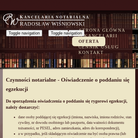
KANCELARIA NOTARIALNA
R
W
ADOSŁAW
IŚNIOWSKI
STRONA GŁÓWNA
Toggle navigation
Toggle navigation
O KANCELARII
OFERTA
CENNIK USŁUG
KONTAKT
Czynności notarialne - Oświadczenie o poddaniu się
egzekucji
Do sporządzenia oświadczenia o poddaniu się rygorowi egzekucji,
należy dostarczyć:
dane osoby poddającej się egzekucji (imiona, nazwiska, imiona rodziców, stan
cywilny, nr dowodu osobistego lub paszportu, data ważności dokumentu
tożsamości, nr PESEL, adres zamieszkania, adres do korespondencji),
a w przypadku, jeśli składającym oświadczenie ma być osoba prawna (lub