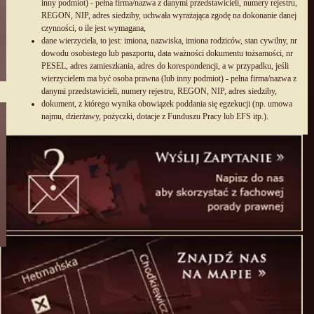
inny podmiot) - pełna firma/nazwa z danymi przedstawicieli, numery rejestru,
REGON, NIP, adres siedziby, uchwała wyrażająca zgodę na dokonanie danej
czynności, o ile jest wymagana,
dane wierzyciela, to jest: imiona, nazwiska, imiona rodziców, stan cywilny, nr
dowodu osobistego lub paszportu, data ważności dokumentu tożsamości, nr
PESEL, adres zamieszkania, adres do korespondencji, a w przypadku, jeśli
wierzycielem ma być osoba prawna (lub inny podmiot) - pełna firma/nazwa z
danymi przedstawicieli, numery rejestru, REGON, NIP, adres siedziby,
dokument, z którego wynika obowiązek poddania się egzekucji (np. umowa
najmu, dzierżawy, pożyczki, dotacje z Funduszu Pracy lub EFS itp.).